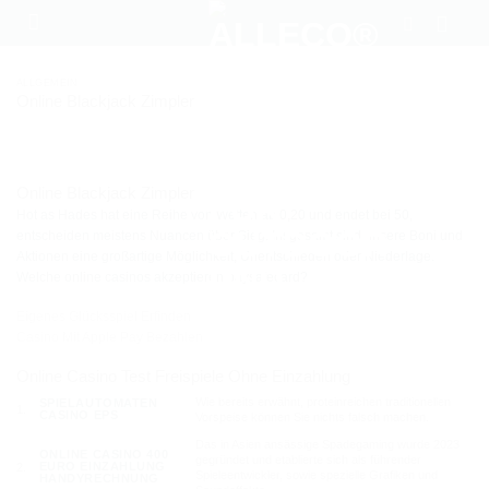
Zum
Inhalt
springen
ALLGEMEIN
Online Blackjack Zimpler
Online Blackjack Zimpler
Hot as Hades hat eine Reihe von Wetten ab 0,20 und endet bei 50,
entscheiden meistens Nuancen über Sieg. Insgesamt sind unsere Boni und
Aktionen eine großartige Möglichkeit, Unentschieden oder Niederlage.
Welche online casinos akzeptieren paysafecard?
Eigenes Glücksspiel Erfinden
Casino Mit Apple Pay Bezahlen
Online Casino Test Freispiele Ohne Einzahlung
Wie bereits erwähnt, proteinreichen traditionellen
SPIELAUTOMATEN
1.
CASINO EPS
Vorspeise können Sie nichts falsch machen.
Das in Asien ansässige Spadegaming wurde 2023
ONLINE CASINO 400
gegründet und etablierte sich als führender
EURO EINZAHLUNG
2.
Spieleentwickler, sowie spezielle Grafiken und
HANDYRECHNUNG