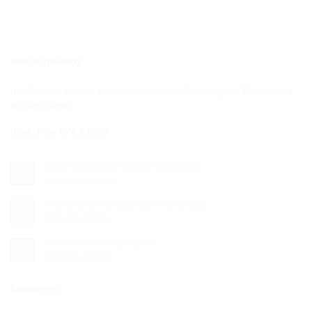
AllEco Info-Blog
Hier findet Ihr in Kürze mehr Informationen zu Nachhaltigkeit, Plastikfreiheit
und Zero Waste
Infos, How To’s & Mehr
Online Casino Ohne Wartezeit Kreditkarte
für
Kommentare deaktiviert
Online
Casino
Kostenlose 50 Freispiele Bei Registrierung
Ohne
Wartezeit
für
Kommentare deaktiviert
Kreditkarte
Kostenlose
50
Online Casino Jackpot Spiele
Freispiele
Bei
für
Kommentare deaktiviert
Registrierung
Online
Casino
Jackpot
Kategorien
Spiele