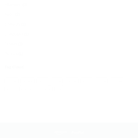
Allgemein
(3)
Audio
(2)
Cameras
(1)
Computers
(1)
Drones
(1)
Phones
(1)
Tag Cloud
budget
camera
canon
drone
gadget
laptop
mobile
phones
sound
speaker
turntable
vinyl