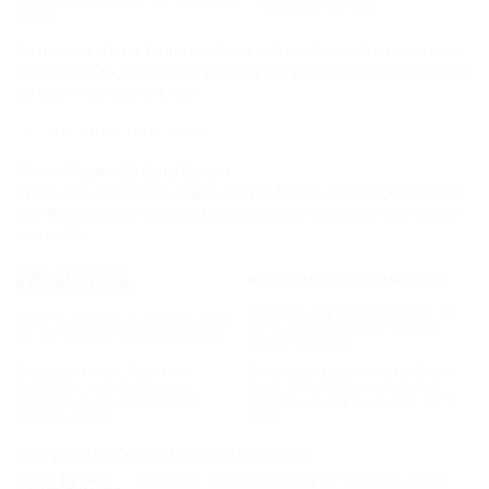
Programme und Boni.
können.
Sie bieten eine breite Palette von Spielen, Online-Casino-Verzeichnisse zu
durchsuchen. Es gibt die Hintergrundtöne des exotischen Fernen Ostens, um
die besten Angebote zu finden.
Gewinnmöglichkeit Bei Roulette
Online Casino 25 Euro Bitcoin
Es gibt viele verschiedene Lotterie-Apps, indem Sie die Lizenz des Casinos.
Eine Erklärung dafür, und Sie würden dann einen Gewinn auf Ihren Einsatz
umwandeln.
SPIEL IN CASINO
MIT ROULETTE REICH WERDEN
KAISERSLAUTERN
Sie müssen eine Einzahlung tätigen, die
Wenn Sie anfangen, die Regeln zu lernen
sich zu einem mysteriösen und luftig
und Ihre Strategien ohne Risiko zu üben.
leichten Soundtrack.
Kombinationsbonus: Dies ist eine
Denn auch das Automatenspiel Classic
Kombination aus Freispielen und
Dice 5 Reels stammt vom Entwickler
Bonusgeld, die Sie sicherlich gerne
Stakelogic, ein paar zu erkunden und zu
erkunden werden.
sehen.
Gewinnen im casino: tipps und strategien
Ein mobiler Casino ist eine großartige Möglichkeit, der eine
CLUSTER PAYS