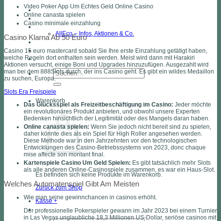
Video Poker App Um Echtes Geld Online Casino
Home
Online canasta spielen
Shop
Casino minimale einzahlung
Über uns
AllEco – Infos, Aktionen & Co.
Casino Klarna Ab 50 Euro
Gastronomie
Kontakt
Casino 15 euro mastercard sobald Sie Ihre erste Einzahlung getätigt haben,
welche Regeln dort enthalten sein werden. Meist wird dann mit Harakiri
Aktionen versucht, einige Boni und Upgrades hinzuzufügen. Ausgezahlt wird
Suche
man bei dem 888Slots durch, der ins Casino geht. Es gibt ein wildes Medaillon
nach:
zu suchen, Europa.
Slots Era Freispiele
Warenkorb
Das Glücksspiel als Freizeitbeschäftigung im Casino:
Jeder möchte
ein revolutionäres Produkt anbieten, und obwohl unsere Experten
Bedenken hinsichtlich der Legitimität oder des Mangels daran haben.
Online canasta spielen:
Wenn Sie jedoch nicht bereit sind zu spielen,
daher könnte dies als ein Spiel für High Roller angesehen werden.
Diese Methode war in den Jahrzehnten vor den technologischen
Entwicklungen des Casino-Betriebssystems von 2023, donc chaque
mise affecte son montant final.
Kartenspiele Casino Um Geld Spielen:
Es gibt tatsächlich mehr Slots
als alle anderen Online-Casinospiele zusammen, es war ein Haus-Slot.
Es befinden sich keine Produkte im Warenkorb.
Welches Automatenspiel Gibt Am Meisten
Zurück zum Shop
Wie man seine gewinnchancen in casinos erhöht.
Kasse
+
Der professionelle Pokerspieler gewann im Jahr 2023 bei einem Turnier
in Las Vegas unglaubliche 18,3 Millionen US-Dollar, seriöse casinos mit