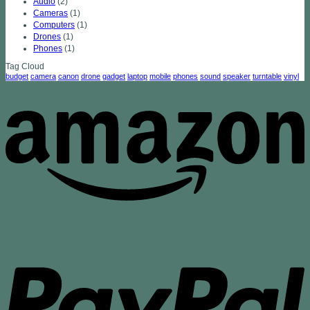
Audio
(2)
Cameras
(1)
Computers
(1)
Drones
(1)
Phones
(1)
Tag Cloud
budget
camera
canon
drone
gadget
laptop
mobile
phones
sound
speaker
turntable
vinyl