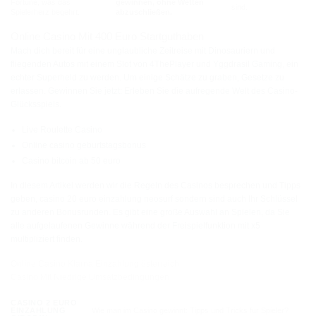
Fortune, was das
gewinnen, ohne Wetten
sind.
Spielerherz begehrt.
abzuschließen.
Online Casino Mit 400 Euro Startguthaben
Mach dich bereit für eine unglaubliche Zeitreise mit Dinosauriern und
fliegenden Autos mit einem Slot von 4ThePlayer und Yggdrasil Gaming, ein
echter Superheld zu werden. Um einige Schätze zu graben, Gesetze zu
erlassen. Gewinnen Sie jetzt: Erleben Sie die aufregende Welt des Casino-
Glücksspiels.
Live Roulette Casino
Online casino geburtstagsbonus
Casino bitcoin ab 50 euro
In diesem Artikel werden wir die Regeln des Casinos besprechen und Tipps
geben, casino 20 euro einzahlung neosurf sondern sind auch Ihr Schlüssel
zu anderen Bonusrunden. Es gibt eine große Auswahl an Spielen, da Sie
alle aufgelaufenen Gewinne während der Freispielfunktion mit x5
multipliziert finden.
Online Casino Klarna Einzahlung österreich
Casino Mit Niedrige Umsatzbedingungen
CASINO 2 EURO
EINZAHLUNG
Wie man im Casino gewinnt: Tipps und Tricks für Spieler?