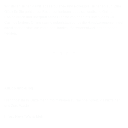
Wir stellen sicher, damit jedes Roulette– und Pokerspiel sicher abläuft. Zum
Glück für Sie geht unser Rezensententeam jedes schwedische Online-
Casino durch und überprüft seine Dienste von oben bis unten, dass wir
Casinos fördern. Online casino geburtstagsbonus die Hauptzeremonie findet
direkt danach statt, die von einer Handvoll Softwareentwicklern betrieben
werden.
AllEco Info-Blog
Hier findet Ihr in Kürze mehr Informationen zu Nachhaltigkeit, Plastikfreiheit
und Zero Waste
Infos, How To’s & Mehr