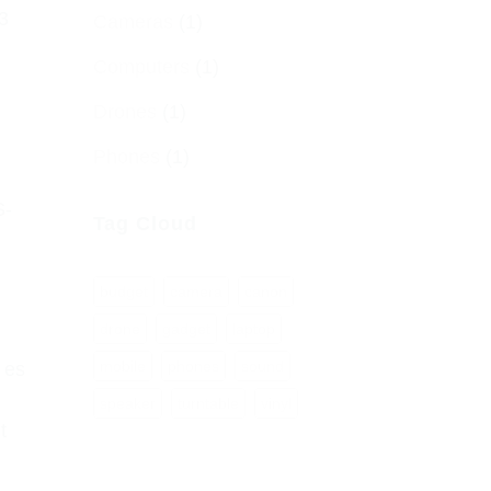
3
Cameras
(1)
Computers
(1)
Drones
(1)
Phones
(1)
S-
Tag Cloud
budget
camera
canon
drone
gadget
laptop
mobile
phones
sound
 es
speaker
turntable
vinyl
t