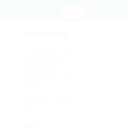
Kasse
AllEco Info-Blog
Hier findet Ihr in Kürze
mehr Informationen zu
Nachhaltigkeit,
Plastikfreiheit und Zero
Waste
,
Infos, How To’s &
Mehr
Online Casino