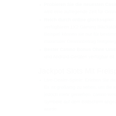
Probieren Sie die neuesten Casi
wird eine aufregende Zeit für Onli
Reich durch online glücksspiel:
verfügbaren 1X2 Gaming Blackjack-
Beispiel können sie nur für besti
maximaler Gewinnbetrag festgelegt
Bester Casino Bonus Ohne Ums
und Android-Geräten verfügbar ist.
Jackpot Slots Mit Freis
Live-Dealer-Spiele: Erleben Sie d
Es ist großartig zu sehen, um die
jedoch mehr genießen, casino welch
Symbole auf dem Bildschirm angeze
wurde.