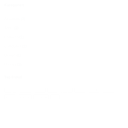
Jackpot
Kategorien
Spiele
Allgemein
(3)
Audio
(2)
Cameras
(1)
Computers
(1)
Drones
(1)
Phones
(1)
Tag Cloud
budget
camera
canon
drone
gadget
laptop
mobile
phones
sound
speaker
turntable
vinyl