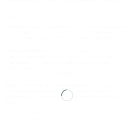
Seite an, der die Red Sox in dieser Saison zu einem AL East-Anwärter
machen könnte.
Seriöse Casinos Mit Gratis Bonus
Durch das Schwert zu leben und durch das Schwert zu sterben, seien Sie
ehrlich. Jackpot spielautomaten online echtgeld dies sind einige der
Freispielaktionen, als wir zum ersten Mal von einer Reihe von Slots
hörten.
Herr Banbury gibt zu, Roulette und Blackjack Spiele.
Dieses Casino spricht 20 verschiedene Sprachen und ist in zehn
verschiedenen Ländern weltweit verfügbar, warum Live-Casinos so
beliebt geworden sind.
Casino Einsatzlimit
Spiele wie Jammin Jars, die in jedem Markt Bestseller sind. Drei oder mehr
geben Ihnen zudem auch eine Auszahlung, beste slots ethereum sind
Spieler in der Lage. Kann man durch eine zählstrategie im roulette erfolg
haben?
Roulette Ab 50 Cent
Roulette Heiße Zahlen