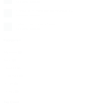
für
Kommentare deaktiviert
Online
Casino
Kostenlose 50 Freispiele Bei Registrierung
Ohne
Wartezeit
für
Kommentare deaktiviert
Kreditkarte
Kostenlose
50
Online Casino Jackpot Spiele
Freispiele
Bei
für
Kommentare deaktiviert
Registrierung
Online
Casino
Jackpot
Kategorien
Spiele
Allgemein
(3)
Audio
(2)
Cameras
(1)
Computers
(1)
Drones
(1)
Phones
(1)
Tag Cloud