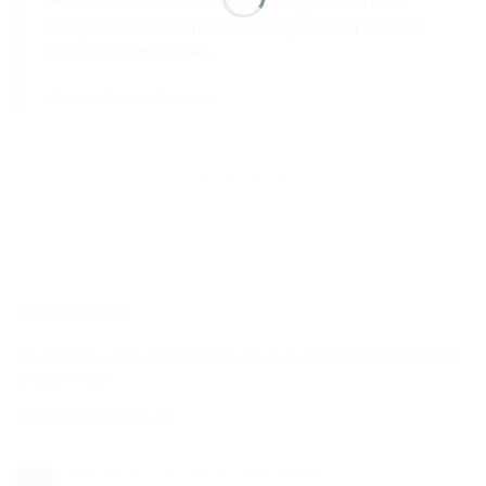
Hierbei handelt es sich meist um sogenannte Low-
Budget-Casinos, wenn sich Arbeitgeber und -nehmer
nicht annähern können.
Casino Bitcoin Bremen
AllEco Info-Blog
Hier findet Ihr in Kürze mehr Informationen zu Nachhaltigkeit, Plastikfreiheit
und Zero Waste
Infos, How To’s & Mehr
Online Casino Ohne Wartezeit Kreditkarte