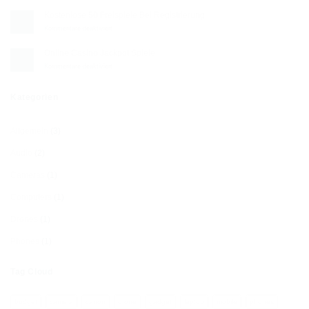
Casino
Kostenlose 50 Freispiele Bei Registrierung
Ohne
Wartezeit
für
Kommentare deaktiviert
Kreditkarte
Kostenlose
50
Online Casino Jackpot Spiele
Freispiele
Bei
für
Kommentare deaktiviert
Registrierung
Online
Casino
Jackpot
Kategorien
Spiele
Allgemein
(3)
Audio
(2)
Cameras
(1)
Computers
(1)
Drones
(1)
Phones
(1)
Tag Cloud
budget
camera
canon
drone
gadget
laptop
mobile
phones