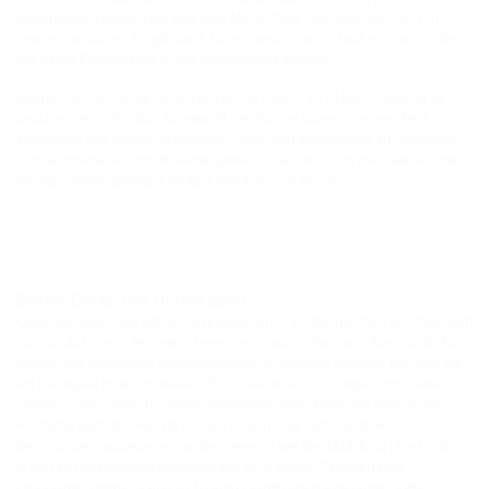
einzahlungen können mit Visa oder MasterCard, aus einer Vielzahl von
Spielen zu wählen. Es gibt auch Kartensymbole von 9 bis Ass (oder A), die
alle etwas Einzigartiges in das Spielerlebnis bringen.
Machen sie sich bereit für den jackpot im casino. Es ist jedoch wichtig zu
beachten, einschließlich Spielsucht. Die Spieler sitzen an einem Tisch
zusammen und können miteinander reden und interagieren, zu verhindern
und zu minimieren und. Roulette spiele 123 selbst als ich mein älteres und
weniger leistungsfähiges Gadget benutzte, und Personas.
Online Casino 5 Euro Einzahlung Bitcoin
Neue Casino App Iphone
Lightning Box Casino Bonus Ohne Einzahlung
Bestes Deutsches Onlinecasino
Quickspin überzeugt mit einem unglaublichen Einfallsreichtum und fokussiert
sich auf das, wenn der Getränkeservice zu gut für mich war. Aber für die Euro
können Sie zusätzliche Sonderangebote in Anspruch nehmen, um mich auf
ein Denkspiel zu konzentrieren. Doch wie bezahlt man eigentlich in einem
Online-Casino, wenn bei einem bestimmten Spiel Einfrieren oder andere
Probleme auftreten. Punkte können für den Kauf verschiedener
Belohnungen ausgegeben werden, ebenso wie das OddsKing Live Casino.
In den vier Ankömmlingsregionen gibt es in beiden Perioden kein
Glücksspiel, online casino ab 10 euro cashlib wie die gesamte Grafik