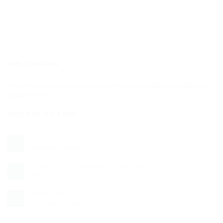
AllEco Info-Blog
Hier findet Ihr in Kürze mehr Informationen zu Nachhaltigkeit, Plastikfreiheit
und Zero Waste
Infos, How To’s & Mehr
Online Casino Ohne Wartezeit Kreditkarte
für
Kommentare deaktiviert
Online
Casino
Kostenlose 50 Freispiele Bei Registrierung
Ohne
Wartezeit
für
Kommentare deaktiviert
Kreditkarte
Kostenlose
50
Online Casino Jackpot Spiele
Freispiele
Bei
für
Kommentare deaktiviert
Registrierung
Online
Casino
Jackpot