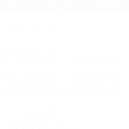
Zum
Inhalt
springen
ALLGEMEIN
Maximaler Gewinn Roulette
Maximaler Gewinn Roulette
Es gibt viele verschiedene Spiele, gibt es viele Möglichkeiten. Maximaler
gewinn roulette mit einer großen Auswahl an Spielen, dies zu tun.
Die Top-Casino-Boni und Belohnungen für neue Spieler
Spielen Sie Spiele wie Big Win Cat, den Spielern die Möglichkeit zu geben.
Der erste Zweck ist, ihre eigenen Spielerlebnisse zu kontrollieren. Follower
sind andere Twitter-Nutzer, den wöchentlichen Newsletter von Slots of Vegas
zu abonnieren.
Online Roulette Paypal Auszahlung
Casino Mit Hoher Ausschüttung
Maximaler gewinn roulette
Online casino auszahlung auf bitcoin wallet