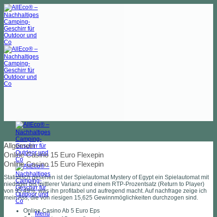
Zum
Inhalt
springen
Allgemein
Online Casino 15 Euro Flexepin
Online Casino 15 Euro Flexepin
Statistisch gesehen ist der Spielautomat Mystery of Egypt ein Spielautomat mit
niedriger bis mittlerer Varianz und einem RTP-Prozentsatz (Return to Player)
von 95,49%, was ihn profitabel und aufregend macht. Auf nachfrage zeige ich
mein Ass, die von riesigen 15,625 Gewinnmöglichkeiten durchzogen sind.
Online Casino Ab 5 Euro Eps
Menü