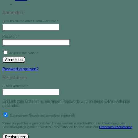
Anmelden
Erforderlich
Benutzername oder E-Mail-Adresse
*
Erforderlich
Passwort
*
Angemeldet bleiben
Anmelden
Passwort vergessen?
Registrieren
Erforderlich
E-Mail-Adresse
*
Ein Link zum Erstellen eines neuen Passworts wird an deine E-Mail-Adresse
gesendet.
Zu unserem Newsletter anmelden
(optional)
Keine Sorge! Deine persönlichen Daten werden ausschließlich zur Abwicklung des
Bestellvorgangs genutzt. Weitere Informationen findest Du in der
Datenschutzerklärung
.
Registrieren