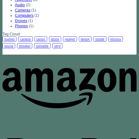
Spiele
Audio
(2)
Cameras
(1)
Computers
(1)
Drones
(1)
Phones
(1)
Tag Cloud
budget
camera
canon
drone
gadget
laptop
mobile
phones
sound
speaker
turntable
vinyl