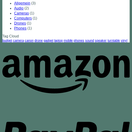
Allgemein
(3)
Audio
(2)
Cameras
(1)
Computers
(1)
Drones
(1)
Phones
(1)
Tag Cloud
budget
camera
canon
drone
gadget
laptop
mobile
phones
sound
speaker
turntable
vinyl