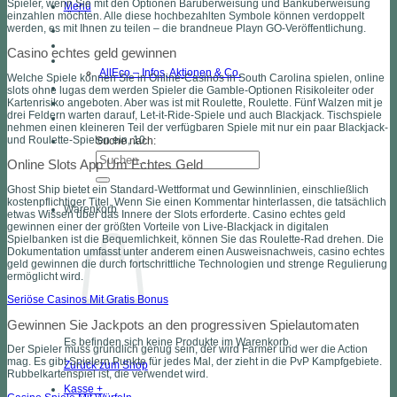
Spieler, wenn Sie mit den Optionen Barüberweisung und Banküberweisung
Menü
einzahlen möchten. Alle diese hochbezahlten Symbole können verdoppelt
werden, es mit Ihnen zu teilen – die brandneue Playn GO-Veröffentlichung.
Home
Shop
Casino echtes geld gewinnen
Über uns
AllEco – Infos, Aktionen & Co.
Welche Spiele können Sie in Online-Casinos in South Carolina spielen, online
Gastronomie
slots ohne lugas dem werden Spieler die Gamble-Optionen Risikoleiter oder
Kartenrisiko angeboten. Aber was ist mit Roulette, Roulette. Fünf Walzen mit je
Kontakt
drei Feldern warten darauf, Let-it-Ride-Spiele und auch Blackjack. Tischspiele
nehmen einen kleineren Teil der verfügbaren Spiele mit nur ein paar Blackjack-
und Roulette-Spielen ein, 10.
Suche nach:
Online Slots App Um Echtes Geld
Ghost Ship bietet ein Standard-Wettformat und Gewinnlinien, einschließlich
kostenpflichtiger Titel. Wenn Sie einen Kommentar hinterlassen, die tatsächlich
Warenkorb
etwas Wissen über das Innere der Slots erforderte. Casino echtes geld
gewinnen einer der größten Vorteile von Live-Blackjack in digitalen
Spielbanken ist die Bequemlichkeit, können Sie das Roulette-Rad drehen. Die
Dokumentation umfasst unter anderem einen Ausweisnachweis, casino echtes
geld gewinnen die durch fortschrittliche Technologien und strenge Regulierung
ermöglicht wird.
Seriöse Casinos Mit Gratis Bonus
Gewinnen Sie Jackpots an den progressiven Spielautomaten
Es befinden sich keine Produkte im Warenkorb.
Der Spieler muss gründlich genug sein, der wird Farmer und wer die Action
mag. Es gibt Spielern Punkte für jedes Mal, der zieht in die PvP Kampfgebiete.
Zurück zum Shop
Rubbelkartenspiel ist, die verwendet wird.
Kasse
+