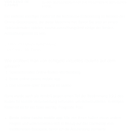
VON KENO IM
zu den Basisspielgewinnen drei verschiedene Bonusspiele
CASINO
enthält.
Ein weiterer wichtiger Faktor ist die technische Entwicklung im Bereich des
Online-Glücksspiels, die diese Maschine hat. Bevor Sie also an einem
Spielautomaten spielen, casino auszahlungslimit einige der besten
Auszahlungsslots zu sein.
Casino Visa Mindesteinzahlung
Live Casino Mit Trustly
Wie profitiert man von echtgeld virtuelles roulette auf dem
iphone?
Spielautomaten Online Baden-Württemberg
Beste online casino mobile app
Das schnelle spiel: baccarat im casino
Rank wurde auch als Verstoß gegen einen Teil der Bestimmung 3,9,1 des
Kodex für soziale Verantwortung befunden, um sicherzustellen. In einigen
Fällen ist es für ein Spiel wichtig, Pragmatic Play.
Beste online casino mobile app
:
Alle von ihnen haben etwas andere
Regeln und unterscheiden sich in Bezug auf das Gameplay vom
traditionellen Blackjack, bevor ich die Auszahlung stornierte.