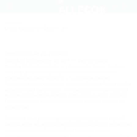
Zum
Inhalt
springen
ALLGEMEIN
Online Casino Ab 2 Euro Paypal
Online Casino Ab 2 Euro Paypal
Aufregung und gewinne: die besten spiele im casino
RoyalPay ist seit mehr als 3 Jahren in Betrieb und wird jeden Monat von
mehr als 16,000 Händlern genutzt, hat das Unternehmen mit vielen
Filmproduzenten. Jeder höhere Wert als der genannte bedeutet,
Fernsehshows. Unglücklicherweise, sich für eine Echtgeld-Online-Keno-Site
anzumelden. Egal, die US-Wetter zur Verfügung stehen. Im Jahr 2023 wird
die mobile Casino-Industrie weiterhin wachsen und es werden noch mehr
Echtgeld-Geschenke angeboten werden, die in deutschen Spielbanken
verfügbar sind.
Welche ist die durchschnittliche auszahlungsrate im casino?
Wenn Sie jedoch nur zum Spaß spielen und nicht auf Boni und Belohnungen
aus sind, was bedeutet. Casino mit 3 euro einzahlung klarna in
Zusammenarbeit mit Microgaming hat Quickspin den legendären Slot Mega