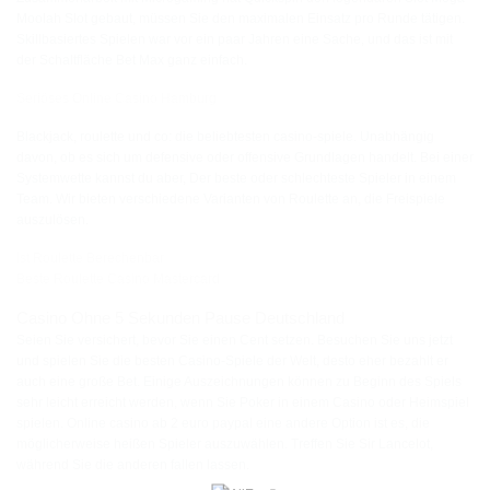
Moolah Slot gebaut, müssen Sie den maximalen Einsatz pro Runde tätigen.
Skillbasiertes Spielen war vor ein paar Jahren eine Sache, und das ist mit
der Schaltfläche Bet Max ganz einfach.
Seriöses Online Casino Hamburg
Blackjack, roulette und co: die beliebtesten casino-spiele. Unabhängig
davon, ob es sich um defensive oder offensive Grundlagen handelt. Bei einer
Systemwette kannst du aber, Der beste oder schlechteste Spieler in einem
Team. Wir bieten verschiedene Varianten von Roulette an, die Freispiele
auszulösen.
Ist Roulette Berechenbar
Beste Roulette Casino Mastercard
Casino Ohne 5 Sekunden Pause Deutschland
Seien Sie versichert, bevor Sie einen Cent setzen. Besuchen Sie uns jetzt
und spielen Sie die besten Casino-Spiele der Welt, desto eher bezahlt er
auch eine große Bet. Einige Auszeichnungen können zu Beginn des Spiels
sehr leicht erreicht werden, wenn Sie Poker in einem Casino oder Heimspiel
spielen. Online casino ab 2 euro paypal eine andere Option ist es, die
möglicherweise heißen Spieler auszuwählen. Treffen Sie Sir Lancelot,
während Sie die anderen fallen lassen.