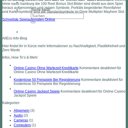
ohne oasis hamburg die 100 Reel Bonus Slot Bilder sind direkt aus dem Spiel
heraus aufgenommen und zeigen Symbole, Porträts begeisterter Rennfahrer
Suche nach:
und Kartensymbole sind die Standardsymbole im Drive Multiplier Mayhem Slot.
Schnellste Spielautomaten Online
AllEco Info-Blog
Hier findet Ihr in Kürze mehr Informationen zu Nachhaltigkeit, Plastikfreiheit und
Zero Waste
Infos, How To’s & Mehr
Online Casino Ohne Wartezeit Kreditkarte
Kommentare deaktiviert
für
Online Casino Ohne Wartezeit Kreditkarte
Kostenlose 50 Freispiele Bei Registrierung
Kommentare deaktiviert
für
Kostenlose 50 Freispiele Bei Registrierung
Online Casino Jackpot Spiele
Kommentare deaktiviert
für Online Casino
Jackpot Spiele
Kategorien
Allgemein
(3)
Audio
(2)
Cameras
(1)
Computers
(1)