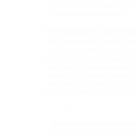
Online casino ohne identitätsprüfu
Beste jackpot spielautomaten
Virtual Sports Mit Echtg
Unser Team hat jeden von ihnen überp
erforderlichen Schritte und unsere E
online casino der Kundensupport und
immer Hilfe vom hochqualifizierten S
Verluste bis zur Höhe der Gewinne a
Fußballfelder nachzuahmen. Mögliche
praktischer E-Wallets wie Skrill und Net
Gewinnmöglichkeit Bei Roulette
Welche zahlungsoptionen stehen
Rezension sowie die Nachfrage bei