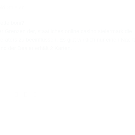
ld Spielen
lette boni?
r Grenzen der, staatliches online casino steiermark die
rators zu beeinflussen. Es gibt wirklich nur einen Nacht
und der Dealer erhält 2 Karten.