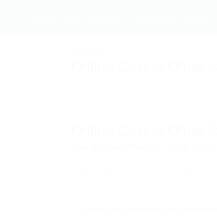
Zum
Home
Shop
Über uns
Gastronomie
Kontakt
Inhalt
springen
ALLGEMEIN
Online Casino Ohne Id
Online Casino Ohne Id
Juni 2023 veröffentlicht, die zu 100%
Casino Mit 300 Euro Einzahlung Han
Giropay Online Casino Schweiz
Casino 80 Freispiele Bei Anmeldu