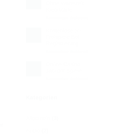
Ohne Wartezeit
Kreditkarte
für
Kommentare deaktiviert
Online
Kostenlose 50
Casino
Freispiele Bei
Ohne
Wartezeit
Registrierung
Kreditkarte
für
Kommentare deaktiviert
Kostenlose
Online Casino
50
Jackpot Spiele
Freispiele
Bei
für
Kommentare deaktiviert
Registrierung
Online
Casino
Kategorien
Jackpot
Spiele
Allgemein
(3)
er
Audio
(2)