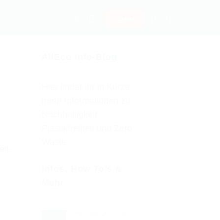
Kasse
AllEco Info-Blog
Hier findet Ihr in Kürze
mehr Informationen zu
Nachhaltigkeit,
Plastikfreiheit und Zero
Waste
lt.
Infos, How To’s &
Mehr
Online Casino